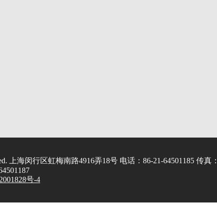
served. 上海闵行区虹梅南路4916弄18号 电话：86-21-64501185 传真
-64501187
001828号-4