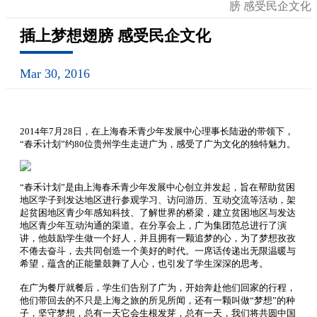
膀 感受民企文化
插上梦想翅膀 感受民企文化
Mar 30, 2016
2014年7月28日，在上海春禾青少年发展中心理事长陆逊的带领下，
“春禾计划”约80位贵州学生走进广为，感受了广为文化的独特魅力。
“春禾计划”是由上海春禾青少年发展中心创立并发起，旨在帮助贫困
地区学子到发达地区进行参观学习、访问游历、互动交流等活动，架
起贫困地区青少年感知科技、了解世界的桥梁，建立贫困地区与发达
地区青少年互动沟通的渠道。在分享会上，广为集团范总进行了演
讲，他鼓励学生做一个好人，并且拥有一颗追梦的心，为了梦想孜孜
不倦去奋斗，去共同创造一个美好的时代。一席话传递出无限温暖与
希望，蕴含的正能量鼓舞了人心，也引发了学生深深的思考。
在广为餐厅就餐后，学生们告别了广为，开始奔赴他们回家的行程，
他们带回去的不只是上海之旅的所见所闻，还有一颗叫做“梦想”的种
子，坚守梦想，总有一天它会生根发芽，总有一天，我们将共圆中国