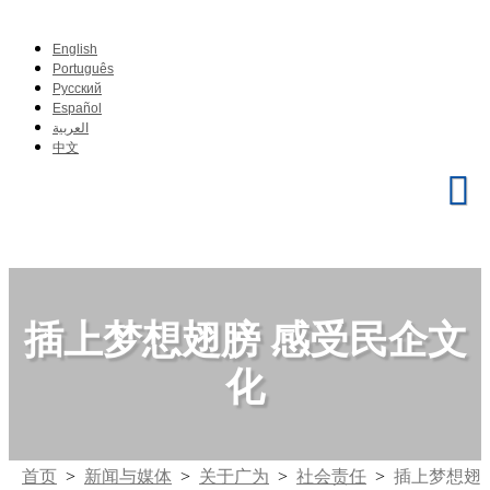
English
Português
Pусский
Español
العربية
中文
插上梦想翅膀 感受民企文
化
首页
>
新闻与媒体
>
关于广为
>
社会责任
>
插上梦想翅