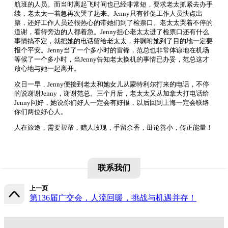
航班的人员。而当时离起飞时间也已经非常短，要求老太抓紧去办手
续，老太太一着急再次哭了起来。Jenny只有催促工作人员快点出
票，还好工作人员还很热心的带她们到了检票口。老太太哭着不停的
道谢，看得旁边的人都着急。Jenny担心老太太进了检票口还有什么
事情搞不定，就把她的电话留给老太太，并嘱咐她到了目的地一定要
报个平安。Jenny当了一个多小时的雷锋，范总也非常体谅地在机场
等候了一个多小时，当Jenny告知老太换机的事情已办妥，范总这才
放心地与她一起离开。
次日一早，Jenny便接到老太和她女儿从蒙特利尔打来的电话，不停
的说谢谢Jenny，谢谢范总。三个月后，老太太又从加拿大打电话给
Jenny问好，她说你们好人一定会有好报，以后回到上海一定会联络
你们两位好心人。
人在旅途，需要帮帮，赠人玫瑰，手留余香，毌论善小，传正能量！
联系我们
上一页
第136届广交会，人流回暖，挑战与机遇并存！