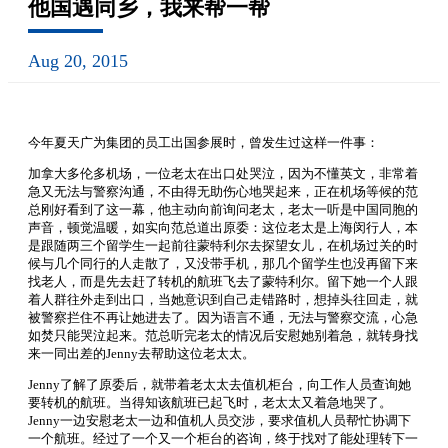
他国遇同乡，我来帮一帮
Aug 20, 2015
今年夏天广为集团的员工出国参展时，曾发生过这样一件事：
加拿大多伦多机场，一位老太在出口处哭泣，因为不懂英文，非常着
急又无法与警察沟通，不由得无助伤心地哭起来，正在机场等候的范
总刚好看到了这一幕，他主动向前询问老太，老太一听是中国同胞的
声音，顿觉温暖，如实向范总道出原委：这位老太是上海闵行人，本
是跟随两三个留学生一起前往蒙特利尔去探望女儿，在机场过关的时
候与几个同行的人走散了，又没带手机，那几个留学生也没再留下来
找老人，而是先去赶了转机的航班飞去了蒙特利尔。留下她一个人跟
着人群往外走到出口，当她意识到自己走错路时，想掉头往回走，就
被警察拦住不再让她进去了。因为语言不通，无法与警察交流，心急
如焚只能哭泣起来。范总听完老太的情况后安慰她别着急，就转身找
来一同出差的Jenny去帮助这位老太太。
Jenny了解了原委后，就带着老太太去值机柜台，向工作人员查询她
要转机的航班。当得知该航班已起飞时，老太太又着急地哭了。
Jenny一边安慰老太一边和值机人员交涉，要求值机人员帮忙协调下
一个航班。经过了一个又一个柜台的咨询，终于找对了能处理转下一