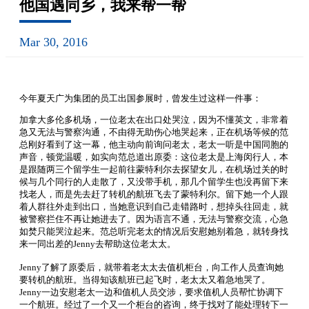
他国遇同乡，我来帮一帮
Mar 30, 2016
今年夏天广为集团的员工出国参展时，曾发生过这样一件事：
加拿大多伦多机场，一位老太在出口处哭泣，因为不懂英文，非常着
急又无法与警察沟通，不由得无助伤心地哭起来，正在机场等候的范
总刚好看到了这一幕，他主动向前询问老太，老太一听是中国同胞的
声音，顿觉温暖，如实向范总道出原委：这位老太是上海闵行人，本
是跟随两三个留学生一起前往蒙特利尔去探望女儿，在机场过关的时
候与几个同行的人走散了，又没带手机，那几个留学生也没再留下来
找老人，而是先去赶了转机的航班飞去了蒙特利尔。留下她一个人跟
着人群往外走到出口，当她意识到自己走错路时，想掉头往回走，就
被警察拦住不再让她进去了。因为语言不通，无法与警察交流，心急
如焚只能哭泣起来。范总听完老太的情况后安慰她别着急，就转身找
来一同出差的Jenny去帮助这位老太太。
Jenny了解了原委后，就带着老太太去值机柜台，向工作人员查询她
要转机的航班。当得知该航班已起飞时，老太太又着急地哭了。
Jenny一边安慰老太一边和值机人员交涉，要求值机人员帮忙协调下
一个航班。经过了一个又一个柜台的咨询，终于找对了能处理转下一