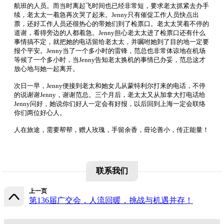
航班的人员。而当时离起飞时间也已经非常短，要求老太抓紧去办手
续，老太太一着急再次哭了起来。Jenny只有催促工作人员快点出
票，还好工作人员还很热心的带她们到了检票口。老太太哭着不停的
道谢，看得旁边的人都着急。Jenny担心老太太进了检票口还有什么
事情搞不定，就把她的电话留给老太太，并嘱咐她到了目的地一定要
报个平安。Jenny当了一个多小时的雷锋，范总也非常体谅地在机场
等候了一个多小时，当Jenny告知老太换机的事情已办妥，范总这才
放心地与她一起离开。
次日一早，Jenny便接到老太和她女儿从蒙特利尔打来的电话，不停
的说谢谢Jenny，谢谢范总。三个月后，老太太又从加拿大打电话给
Jenny问好，她说你们好人一定会有好报，以后回到上海一定会联络
你们两位好心人。
人在旅途，需要帮帮，赠人玫瑰，手留余香，毌论善小，传正能量！
联系我们
上一页
第136届广交会，人流回暖，挑战与机遇并存！