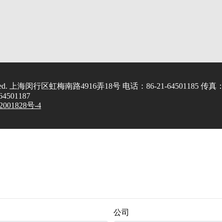
served. 上海闵行区虹梅南路4916弄18号 电话：86-21-64501185 传真
-64501187
001828号-4
公司