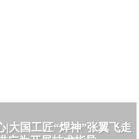
心|大国工匠“焊神”张翼飞走