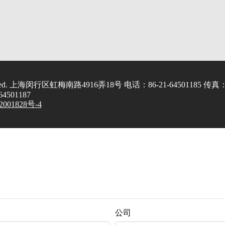
served. 上海闵行区虹梅南路4916弄18号 电话：86-21-64501185 传真
-64501187
001828号-4
公司