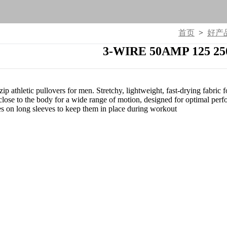
首页
>
好产
3-WIRE 50AMP 125 2
 zip athletic pullovers for men. Stretchy, lightweight, fast-drying fab
its close to the body for a wide range of motion, designed for optimal 
 on long sleeves to keep them in place during workout