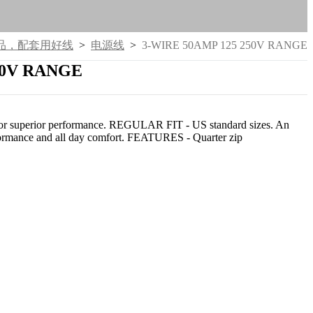
品，配套用好线
>
电源线
>
3-WIRE 50AMP 125 250V RANGE
50V RANGE
ric for superior performance. REGULAR FIT - US standard sizes. An
performance and all day comfort. FEATURES - Quarter zip