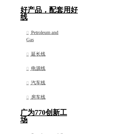
好产品，配套用好
线
Petroleum and
Gas
延长线
电源线
汽车线
房车线
广为770创新工
场