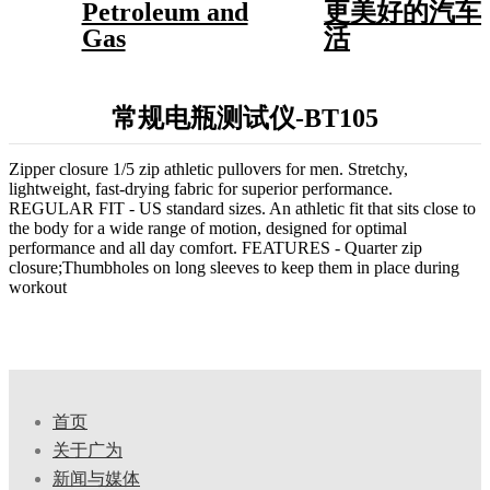
Petroleum and
更美好的汽车
Gas
活
常规电瓶测试仪-BT105
Zipper closure 1/5 zip athletic pullovers for men. Stretchy,
lightweight, fast-drying fabric for superior performance.
REGULAR FIT - US standard sizes. An athletic fit that sits close to
the body for a wide range of motion, designed for optimal
performance and all day comfort. FEATURES - Quarter zip
closure;Thumbholes on long sleeves to keep them in place during
workout
首页
关于广为
新闻与媒体