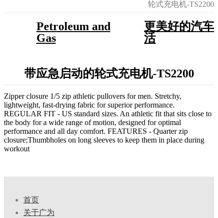
轮式充电机-TS2200
Petroleum and
更美好的汽车
Gas
活
带应急启动的轮式充电机-TS2200
Zipper closure 1/5 zip athletic pullovers for men. Stretchy,
lightweight, fast-drying fabric for superior performance.
REGULAR FIT - US standard sizes. An athletic fit that sits close to
the body for a wide range of motion, designed for optimal
performance and all day comfort. FEATURES - Quarter zip
closure;Thumbholes on long sleeves to keep them in place during
workout
首页
关于广为