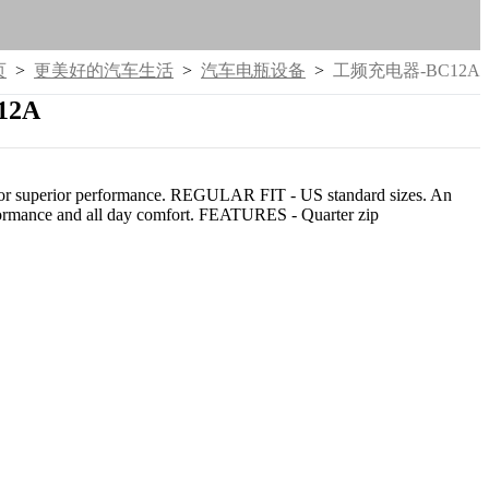
页
>
更美好的汽车生活
>
汽车电瓶设备
>
工频充电器-BC12A
12A
ric for superior performance. REGULAR FIT - US standard sizes. An
performance and all day comfort. FEATURES - Quarter zip