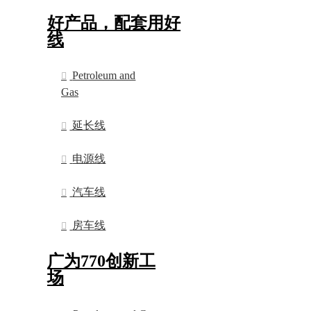
好产品，配套用好
线
Petroleum and
Gas
延长线
电源线
汽车线
房车线
广为770创新工
场