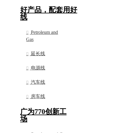
好产品，配套用好
线
Petroleum and
Gas
延长线
电源线
汽车线
房车线
广为770创新工
场