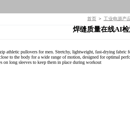
首页
>
工业电源产
焊缝质量在线AI
 zip athletic pullovers for men. Stretchy, lightweight, fast-drying fab
its close to the body for a wide range of motion, designed for optimal 
 on long sleeves to keep them in place during workout