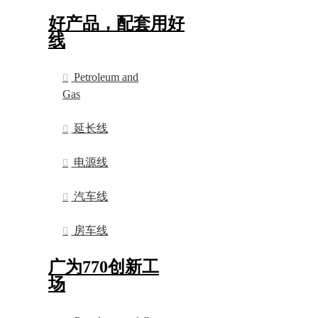
好产品，配套用好
线
Petroleum and
Gas
延长线
电源线
汽车线
房车线
广为770创新工
场