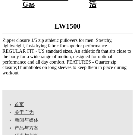
Gas
活
LW1500
Zipper closure 1/5 zip athletic pullovers for men. Stretchy,
lightweight, fast-drying fabric for superior performance.
REGULAR FIT - US standard sizes. An athletic fit that sits close to
the body for a wide range of motion, designed for optimal
performance and all day comfort. FEATURES - Quarter zip
closure;Thumbholes on long sleeves to keep them in place during
workout
首页
关于广为
新闻与媒体
产品与方案