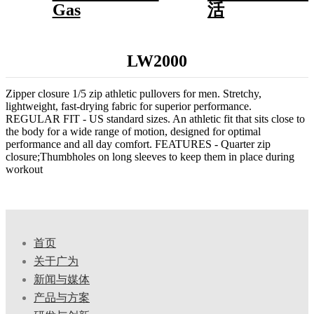
Gas
活
LW2000
Zipper closure 1/5 zip athletic pullovers for men. Stretchy,
lightweight, fast-drying fabric for superior performance.
REGULAR FIT - US standard sizes. An athletic fit that sits close to
the body for a wide range of motion, designed for optimal
performance and all day comfort. FEATURES - Quarter zip
closure;Thumbholes on long sleeves to keep them in place during
workout
首页
关于广为
新闻与媒体
产品与方案