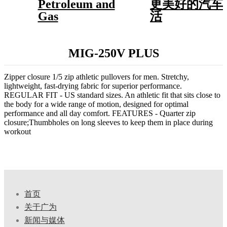
Petroleum and
更美好的汽车
Gas
活
MIG-250V PLUS
Zipper closure 1/5 zip athletic pullovers for men. Stretchy,
lightweight, fast-drying fabric for superior performance.
REGULAR FIT - US standard sizes. An athletic fit that sits close to
the body for a wide range of motion, designed for optimal
performance and all day comfort. FEATURES - Quarter zip
closure;Thumbholes on long sleeves to keep them in place during
workout
首页
关于广为
新闻与媒体