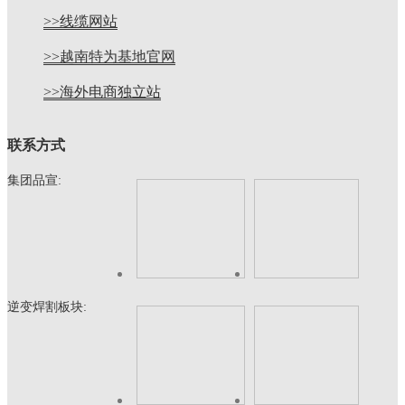
>>线缆网站
>>越南特为基地官网
>>海外电商独立站
联系方式
集团品宣:
逆变焊割板块: