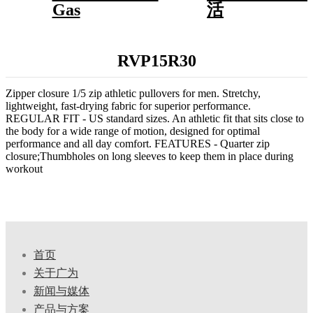
Gas
活
RVP15R30
Zipper closure 1/5 zip athletic pullovers for men. Stretchy,
lightweight, fast-drying fabric for superior performance.
REGULAR FIT - US standard sizes. An athletic fit that sits close to
the body for a wide range of motion, designed for optimal
performance and all day comfort. FEATURES - Quarter zip
closure;Thumbholes on long sleeves to keep them in place during
workout
首页
关于广为
新闻与媒体
产品与方案