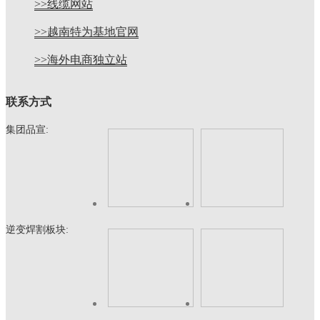
>>线缆网站
>>越南特为基地官网
>>海外电商独立站
联系方式
集团品宣:
逆变焊割板块: