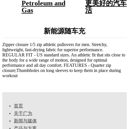
Petroleum and
更美好的汽车
Gas
活
新能源随车充
Zipper closure 1/5 zip athletic pullovers for men. Stretchy,
lightweight, fast-drying fabric for superior performance.
REGULAR FIT - US standard sizes. An athletic fit that sits close to
the body for a wide range of motion, designed for optimal
performance and all day comfort. FEATURES - Quarter zip
closure;Thumbholes on long sleeves to keep them in place during
workout
首页
关于广为
新闻与媒体
产品与方案