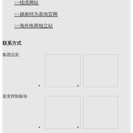
>>线缆网站
>>越南特为基地官网
>>海外电商独立站
联系方式
集团品宣:
逆变焊割板块: