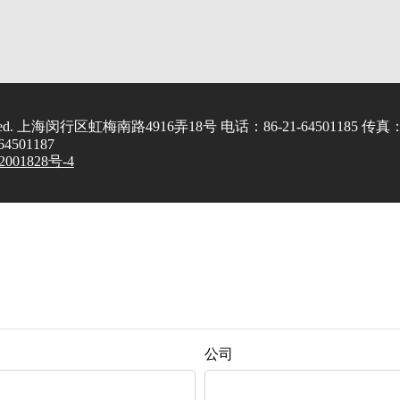
served. 上海闵行区虹梅南路4916弄18号 电话：86-21-64501185 传真
-64501187
001828号-4
公司