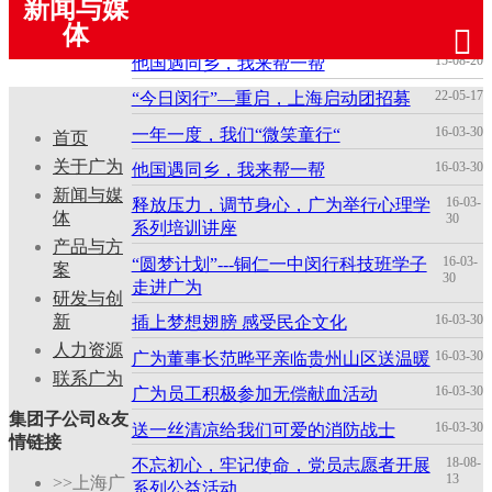
新闻与媒
15-08-20
一年一度，我们“微笑童行“
体
15-08-20
他国遇同乡，我来帮一帮
22-05-17
“今日闵行”—重启，上海启动团招募
16-03-30
一年一度，我们“微笑童行“
首页
关于广为
16-03-30
他国遇同乡，我来帮一帮
新闻与媒
16-03-
释放压力，调节身心，广为举行心理学
体
30
系列培训讲座
产品与方
16-03-
“圆梦计划”---铜仁一中闵行科技班学子
案
30
走进广为
研发与创
16-03-30
新
插上梦想翅膀 感受民企文化
人力资源
16-03-30
广为董事长范晔平亲临贵州山区送温暖
联系广为
16-03-30
广为员工积极参加无偿献血活动
集团子公司&友
16-03-30
送一丝清凉给我们可爱的消防战士
情链接
18-08-
不忘初心，牢记使命，党员志愿者开展
13
>>上海广
系列公益活动