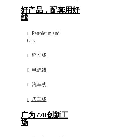
好产品，配套用好
线
Petroleum and
Gas
延长线
电源线
汽车线
房车线
广为770创新工
场