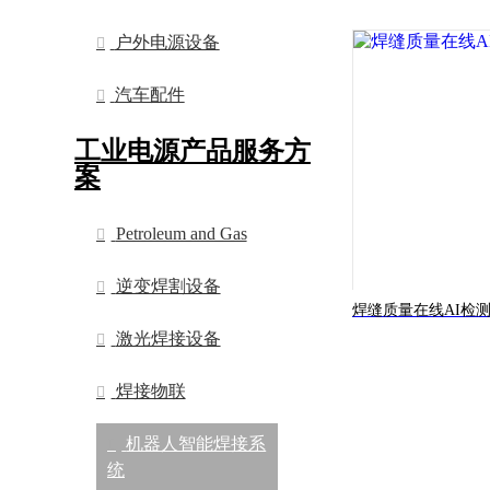
户外电源设备
汽车配件
工业电源产品服务方
案
Petroleum and Gas
逆变焊割设备
焊缝质量在线AI检
激光焊接设备
焊接物联
机器人智能焊接系
统